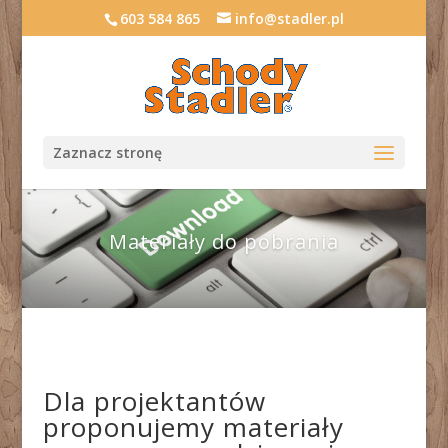
603 584 865
info@stadler.pl
Zaznacz stronę
Materiały do pobrania
Dla projektantów
proponujemy materiały