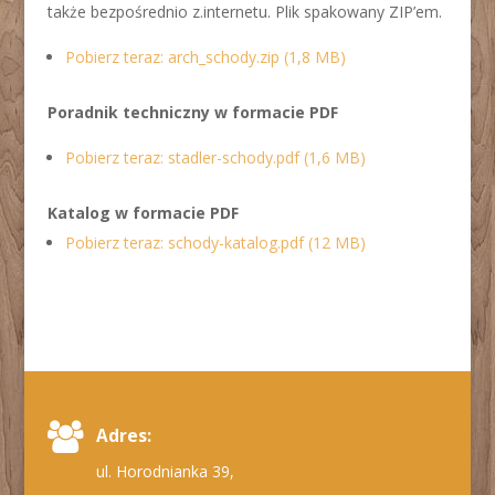
także bezpośrednio z.internetu. Plik spakowany ZIP’em.
Pobierz teraz: arch_schody.zip (1,8 MB)
Poradnik techniczny w formacie PDF
Pobierz teraz: stadler-schody.pdf (1,6 MB)
Katalog w formacie PDF
Pobierz teraz: schody-katalog.pdf (12 MB)
Adres:
ul. Horodnianka 39,