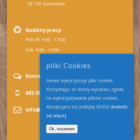
16-150 Suchowola
Godziny pracy:
Pon-Pt: 9:00 - 17:00
Sob: 9:00 - 13:00
pliki Cookies
Kontakt:
Serwis wykorzystuje pliki cookies.
Korzystając ze strony wyrażasz zgodę
603 584 865
na wykorzystywanie plików cookies.
Akceptujesz też politykę RODO
dowiedz
info@stadler.pl
się więcej.
Ok, rozumiem