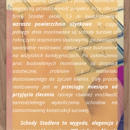
gwarantowaną zgodność z polskimi normami i
elegancką przestrzenność projektu. Przy ofercie
firmy Stadler około 1,5 m kwadratowego
wzrasta powierzchnia użytkowa
. W ciągu
jednego dnia montowane są schody surowe (z
roboczymi stopnicami sosnowymi), pozwalające
swobodnie realizować dalsze prace budowlane
na wszystkich kondygnacjach. Po zakończeniu
prac budowlanych montowane są stopnice
ostateczne, zrobione z materiału
dostosowanego do życzeń klienta. Cały proces
realizowany jest w
przeciągu miesiąca od
przyjęcia zlecenia
. Istnieje również możliwość
samodzielnego wykończenia schodów na
zamontowanej konstrukcji surowej.
Schody Stadlera to wygoda, elegancja i