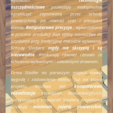
wysokości.
Technologie
oszczędnościowe
pozwalają maksymalnie
ograniczyć zajmowaną przez schody
powierzchnię, jak również czas i pieniądze
klienta.
Komputerowa precyzja
, wykorzystana
w procesie produkcji daje efekty niemożliwe do
uzyskania przy tradycyjnej metodzie wylewanej.
Schody Stadlera
nigdy nie skrzypią i są
niezawodne
. Konkurują również cenowo ze
schodami wylewanymi i okładanymi drewnem.
Firma Stadler na pierwszym miejscu stawia
wygodę i zadowolenie klienta. Już na etapie
projektu możliwa jest
komputerowa
wizualizacja
rozwiązań komunikacyjnych.
Korzystający z rozwiązań Stadlera projektanci
uzyskują
minimum zajętej powierzchni
,