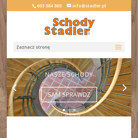
603 584 865
info@stadler.pl
Zaznacz stronę
NASZE SCHODY
SAM SPRAWDZ