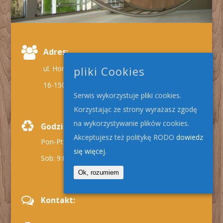
Adres:
ul. Horodnianka 39,
pliki Cookies
16-150 Suchowola
Serwis wykorzystuje pliki cookies.
Korzystając ze strony wyrażasz zgodę
na wykorzystywanie plików cookies.
Godziny pracy:
Akceptujesz też politykę RODO
dowiedz
Pon-Pt: 9:00 - 17:00
się więcej.
Sob: 9:00 - 13:00
Ok, rozumiem
Kontakt: