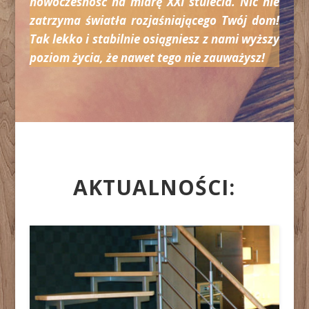
nowoczesność na miarę XXI stulecia. Nic nie
zatrzyma światła rozjaśniającego Twój dom!
Tak lekko i stabilnie osiągniesz z nami wyższy
poziom życia, że nawet tego nie zauważysz!
AKTUALNOŚCI: