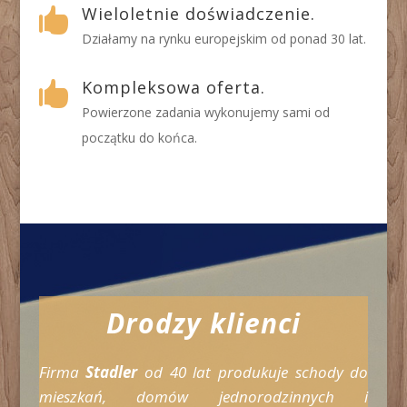
Wieloletnie doświadczenie.

Działamy na rynku europejskim od ponad 30 lat.
Kompleksowa oferta.

Powierzone zadania wykonujemy sami od
początku do końca.
Drodzy klienci
Firma
Stadler
od 40 lat produkuje schody do
mieszkań, domów jednorodzinnych i